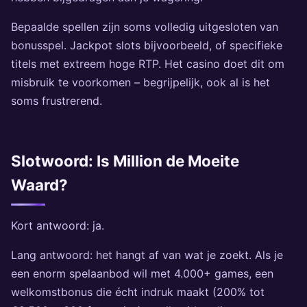
Bepaalde spellen zijn soms volledig uitgesloten van
bonusspel. Jackpot slots bijvoorbeeld, of specifieke
titels met extreem hoge RTP. Het casino doet dit om
misbruik te voorkomen – begrijpelijk, ook al is het
soms frustrerend.
Slotwoord: Is Million de Moeite
Waard?
Kort antwoord: ja.
Lang antwoord: het hangt af van wat je zoekt. Als je
een enorm spelaanbod wil met 4.000+ games, een
welkomstbonus die écht indruk maakt (200% tot