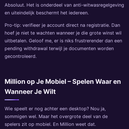
Absoluut. Het is onderdeel van anti-witwasregelgeving
en uiteindelijk beschermt het iedereen.
Pro-tip: verifieer je account direct na registratie. Dan
hoef je niet te wachten wanneer je die grote winst wil
uitbetalen. Geloof me, er is niks frustrerender dan een
pending withdrawal terwijl je documenten worden
gecontroleerd.
Million op Je Mobiel – Spelen Waar en
Wanneer Je Wilt
Wie speelt er nog achter een desktop? Nou ja,
sommigen wel. Maar het overgrote deel van de
spelers zit op mobiel. En Million weet dat.