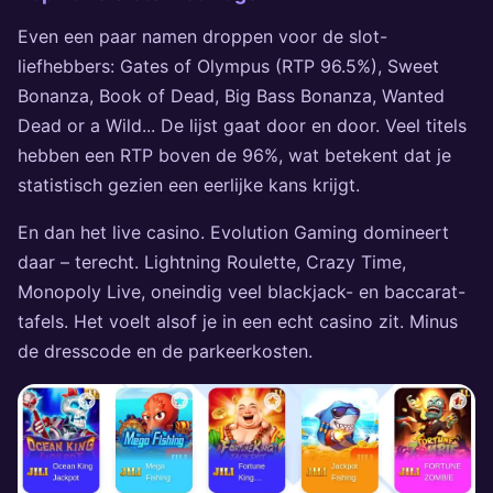
Even een paar namen droppen voor de slot-
liefhebbers: Gates of Olympus (RTP 96.5%), Sweet
Bonanza, Book of Dead, Big Bass Bonanza, Wanted
Dead or a Wild... De lijst gaat door en door. Veel titels
hebben een RTP boven de 96%, wat betekent dat je
statistisch gezien een eerlijke kans krijgt.
En dan het live casino. Evolution Gaming domineert
daar – terecht. Lightning Roulette, Crazy Time,
Monopoly Live, oneindig veel blackjack- en baccarat-
tafels. Het voelt alsof je in een echt casino zit. Minus
de dresscode en de parkeerkosten.