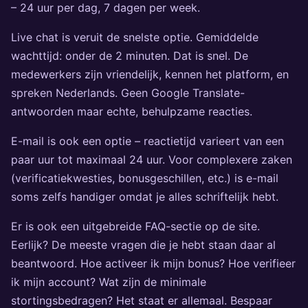
– 24 uur per dag, 7 dagen per week.
Live chat is veruit de snelste optie. Gemiddelde
wachttijd: onder de 2 minuten. Dat is snel. De
medewerkers zijn vriendelijk, kennen het platform, en
spreken Nederlands. Geen Google Translate-
antwoorden maar echte, behulpzame reacties.
E-mail is ook een optie – reactietijd varieert van een
paar uur tot maximaal 24 uur. Voor complexere zaken
(verificatiekwesties, bonusgeschillen, etc.) is e-mail
soms zelfs handiger omdat je alles schriftelijk hebt.
Er is ook een uitgebreide FAQ-sectie op de site.
Eerlijk? De meeste vragen die je hebt staan daar al
beantwoord. Hoe activeer ik mijn bonus? Hoe verifieer
ik mijn account? Wat zijn de minimale
stortingsbedragen? Het staat er allemaal. Bespaar