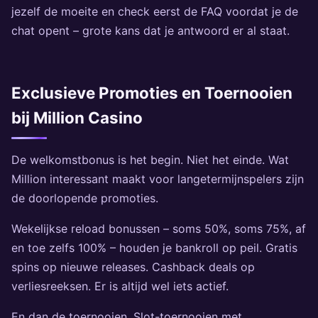
jezelf de moeite en check eerst de FAQ voordat je de
chat opent – grote kans dat je antwoord er al staat.
Exclusieve Promoties en Toernooien
bij Million Casino
De welkomstbonus is het begin. Niet het einde. Wat
Million interessant maakt voor langetermijnspelers zijn
de doorlopende promoties.
Wekelijkse reload bonussen – soms 50%, soms 75%, af
en toe zelfs 100% – houden je bankroll op peil. Gratis
spins op nieuwe releases. Cashback deals op
verliesreeksen. Er is altijd wel iets actief.
En dan de toernooien. Slot-toernooien met