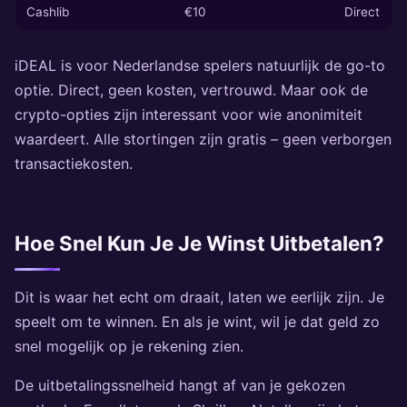
Cashlib
€10
Direct
iDEAL is voor Nederlandse spelers natuurlijk de go-to
optie. Direct, geen kosten, vertrouwd. Maar ook de
crypto-opties zijn interessant voor wie anonimiteit
waardeert. Alle stortingen zijn gratis – geen verborgen
transactiekosten.
Hoe Snel Kun Je Je Winst Uitbetalen?
Dit is waar het echt om draait, laten we eerlijk zijn. Je
speelt om te winnen. En als je wint, wil je dat geld zo
snel mogelijk op je rekening zien.
De uitbetalingssnelheid hangt af van je gekozen