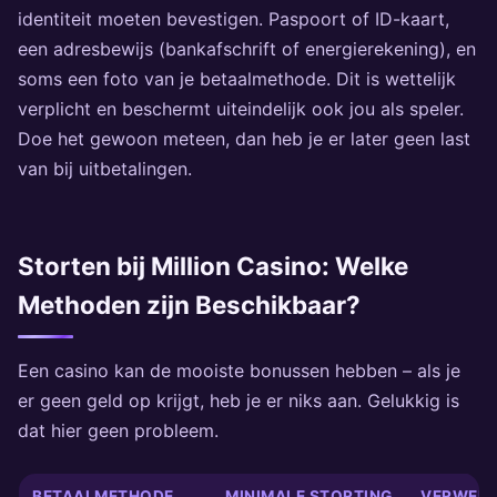
identiteit moeten bevestigen. Paspoort of ID-kaart,
een adresbewijs (bankafschrift of energierekening), en
soms een foto van je betaalmethode. Dit is wettelijk
verplicht en beschermt uiteindelijk ook jou als speler.
Doe het gewoon meteen, dan heb je er later geen last
van bij uitbetalingen.
Storten bij Million Casino: Welke
Methoden zijn Beschikbaar?
Een casino kan de mooiste bonussen hebben – als je
er geen geld op krijgt, heb je er niks aan. Gelukkig is
dat hier geen probleem.
BETAALMETHODE
MINIMALE STORTING
VERWERK