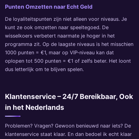
Punten Omzetten naar Echt Geld
De loyaliteitspunten zijn niet alleen voor niveaus. Je
kunt ze ook omzetten naar speeltegoed. De
wisselkoers verbetert naarmate je hoger in het
programma zit. Op de laagste niveaus is het misschien
1000 punten = €1, maar op VIP-niveau kan dat
oplopen tot 500 punten = €1 of zelfs beter. Het loont
dus letterlijk om te blijven spelen.
Klantenservice – 24/7 Bereikbaar, Ook
in het Nederlands
Problemen? Vragen? Gewoon benieuwd naar iets? De
klantenservice staat klaar. En dan bedoel ik echt klaar