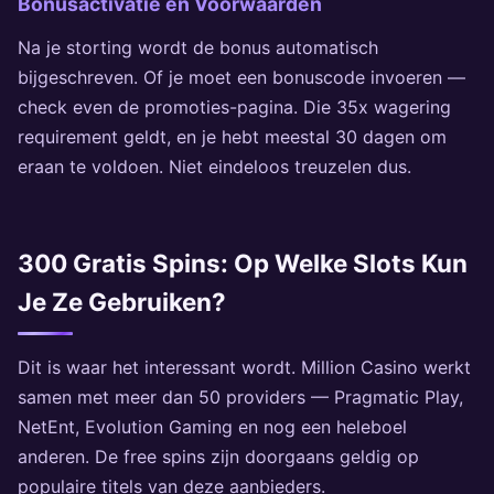
Bonusactivatie en Voorwaarden
Na je storting wordt de bonus automatisch
bijgeschreven. Of je moet een bonuscode invoeren —
check even de promoties-pagina. Die 35x wagering
requirement geldt, en je hebt meestal 30 dagen om
eraan te voldoen. Niet eindeloos treuzelen dus.
300 Gratis Spins: Op Welke Slots Kun
Je Ze Gebruiken?
Dit is waar het interessant wordt. Million Casino werkt
samen met meer dan 50 providers — Pragmatic Play,
NetEnt, Evolution Gaming en nog een heleboel
anderen. De free spins zijn doorgaans geldig op
populaire titels van deze aanbieders.