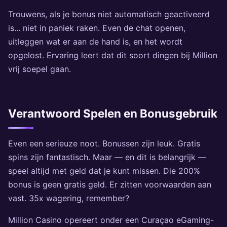
Trouwens, als je bonus niet automatisch geactiveerd
is... niet in paniek raken. Even de chat openen,
uitleggen wat er aan de hand is, en het wordt
opgelost. Ervaring leert dat dit soort dingen bij Million
vrij soepel gaan.
Verantwoord Spelen en Bonusgebruik
Even een serieuze noot. Bonussen zijn leuk. Gratis
spins zijn fantastisch. Maar — en dit is belangrijk —
speel altijd met geld dat je kunt missen. Die 200%
bonus is geen gratis geld. Er zitten voorwaarden aan
vast. 35x wagering, remember?
Million Casino opereert onder een Curaçao eGaming-