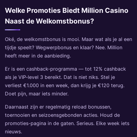
Welke Promoties Biedt Million Casino
Naast de Welkomstbonus?
Oké, de welkomstbonus is mooi. Maar wat als je al een
tijdje speelt? Wegwerpbonus en klaar? Nee. Million
heeft meer in de aanbieding.
Er is een cashback-programma — tot 12% cashback
als je VIP-level 3 bereikt. Dat is niet niks. Stel je
verliest €1.000 in een week, dan krijg je €120 terug.
Doet pijn, maar iets minder.
Daarnaast zijn er regelmatig reload bonussen,
toernooien en seizoensgebonden acties. Houd de
promoties-pagina in de gaten. Serieus. Elke week iets
nieuws.