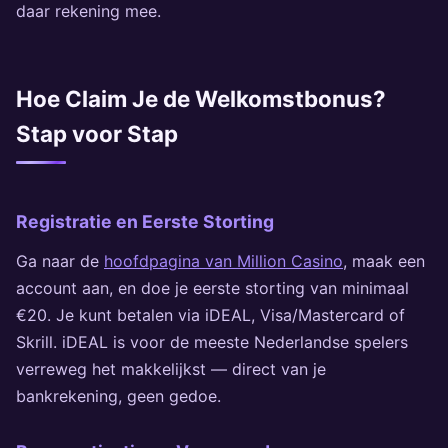
daar rekening mee.
Hoe Claim Je de Welkomstbonus?
Stap voor Stap
Registratie en Eerste Storting
Ga naar de
hoofdpagina van Million Casino
, maak een
account aan, en doe je eerste storting van minimaal
€20. Je kunt betalen via iDEAL, Visa/Mastercard of
Skrill. iDEAL is voor de meeste Nederlandse spelers
verreweg het makkelijkst — direct van je
bankrekening, geen gedoe.