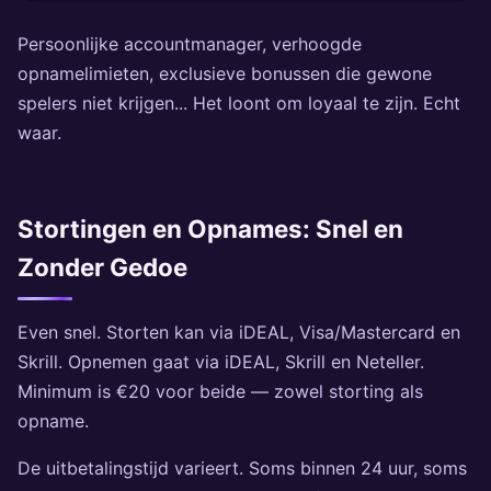
Persoonlijke accountmanager, verhoogde
opnamelimieten, exclusieve bonussen die gewone
spelers niet krijgen... Het loont om loyaal te zijn. Echt
waar.
Stortingen en Opnames: Snel en
Zonder Gedoe
Even snel. Storten kan via iDEAL, Visa/Mastercard en
Skrill. Opnemen gaat via iDEAL, Skrill en Neteller.
Minimum is €20 voor beide — zowel storting als
opname.
De uitbetalingstijd varieert. Soms binnen 24 uur, soms