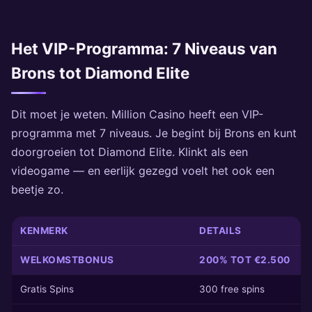
Het VIP-Programma: 7 Niveaus van
Brons tot Diamond Elite
Dit moet je weten. Million Casino heeft een VIP-
programma met 7 niveaus. Je begint bij Brons en kunt
doorgroeien tot Diamond Elite. Klinkt als een
videogame — en eerlijk gezegd voelt het ook een
beetje zo.
KENMERK
DETAILS
WELKOMSTBONUS
200% TOT €2.500
Gratis Spins
300 free spins