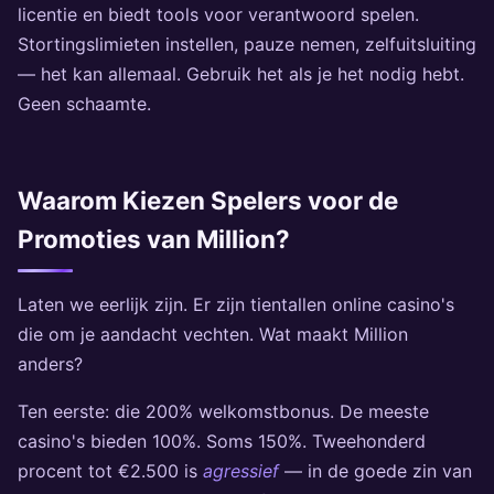
licentie en biedt tools voor verantwoord spelen.
Stortingslimieten instellen, pauze nemen, zelfuitsluiting
— het kan allemaal. Gebruik het als je het nodig hebt.
Geen schaamte.
Waarom Kiezen Spelers voor de
Promoties van Million?
Laten we eerlijk zijn. Er zijn tientallen online casino's
die om je aandacht vechten. Wat maakt Million
anders?
Ten eerste: die 200% welkomstbonus. De meeste
casino's bieden 100%. Soms 150%. Tweehonderd
procent tot €2.500 is
agressief
— in de goede zin van