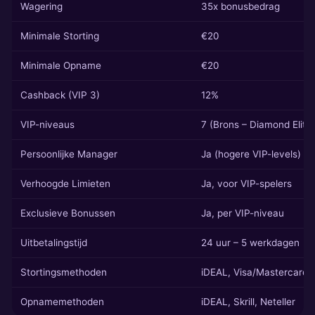
Wagering
35x bonusbedrag
Minimale Storting
€20
Minimale Opname
€20
Cashback (VIP 3)
12%
VIP-niveaus
7 (Brons – Diamond Elite)
Persoonlijke Manager
Ja (hogere VIP-levels)
Verhoogde Limieten
Ja, voor VIP-spelers
Exclusieve Bonussen
Ja, per VIP-niveau
Uitbetalingstijd
24 uur – 5 werkdagen
Stortingsmethoden
iDEAL, Visa/Mastercard, S
Opnamemethoden
iDEAL, Skrill, Neteller