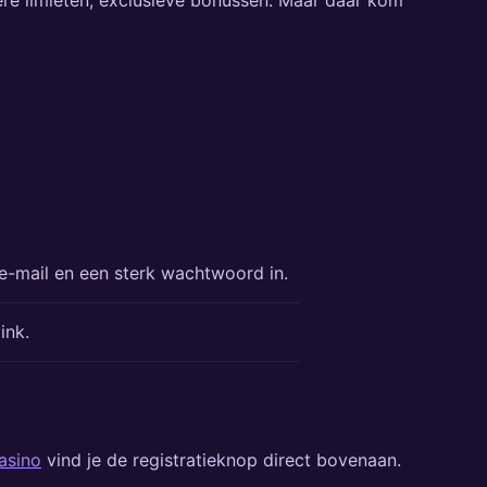
 e-mail en een sterk wachtwoord in.
ink.
asino
vind je de registratieknop direct bovenaan.