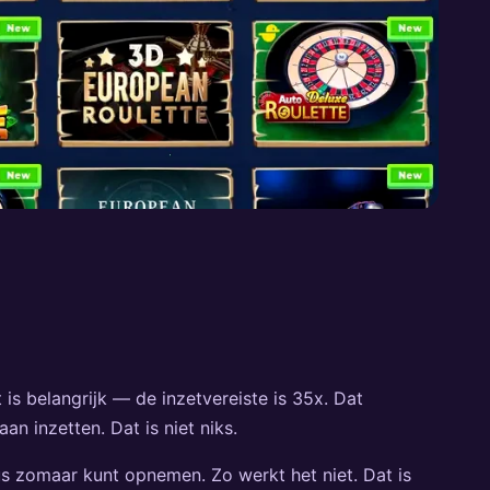
is belangrijk — de inzetvereiste is 35x. Dat
n inzetten. Dat is niet niks.
nus zomaar kunt opnemen. Zo werkt het niet. Dat is