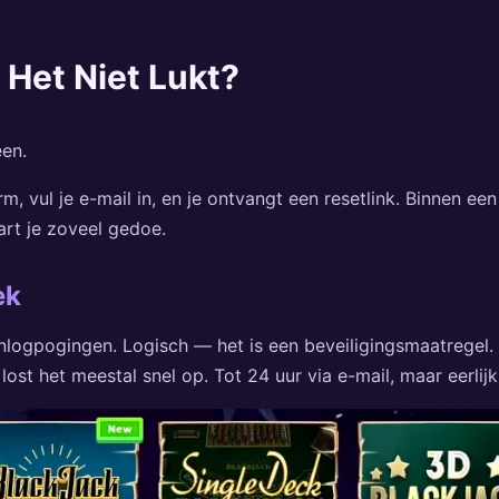
s Het Niet Lukt?
en.
m, vul je e-mail in, en je ontvangt een resetlink. Binnen e
rt je zoveel gedoe.
ek
nlogpogingen. Logisch — het is een beveiligingsmaatregel. N
lost het meestal snel op. Tot 24 uur via e-mail, maar eerli