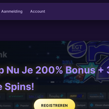
Aanmelding
Account
jp Nu Je 200% Bonus +
e Spins!
REGISTREREN