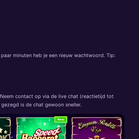
en paar minuten heb je een nieuw wachtwoord. Tip:
eem contact op via de live chat (reactietijd tot
jk gezegd is de chat gewoon sneller.