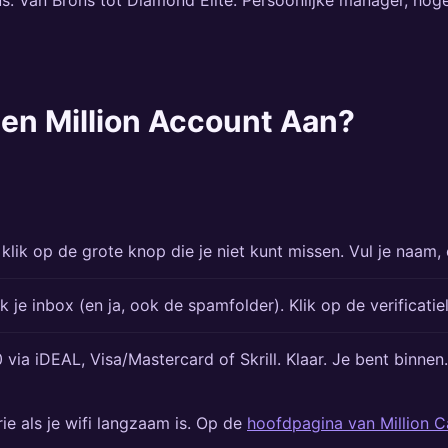
een Million Account Aan?
lik op de grote knop die je niet kunt missen. Vul je naam,
je inbox (en ja, ook de spamfolder). Klik op de verificatiel
ia iDEAL, Visa/Mastercard of Skrill. Klaar. Je bent binnen.
ie als je wifi langzaam is. Op de
hoofdpagina van Million C