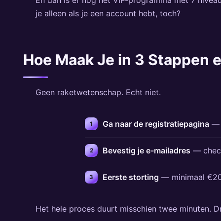
je alleen als je een account hebt, toch?
Hoe Maak Je in 3 Stappen 
Geen raketwetenschap. Echt niet.
Ga naar de registratiepagina
— k
Bevestig je e-mailadres
— check 
Eerste storting
— minimaal €20 v
Het hele proces duurt misschien twee minuten. Dr