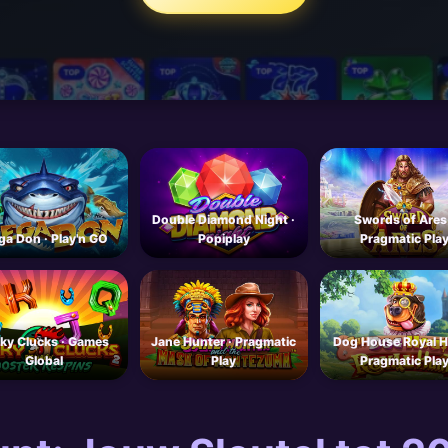
Double Diamond Night ·
Swords of Ares
a Don · Play'n GO
Popiplay
Pragmatic Pla
ky Clucks · Games
Jane Hunter · Pragmatic
Dog House Royal H
Global
Play
Pragmatic Pla